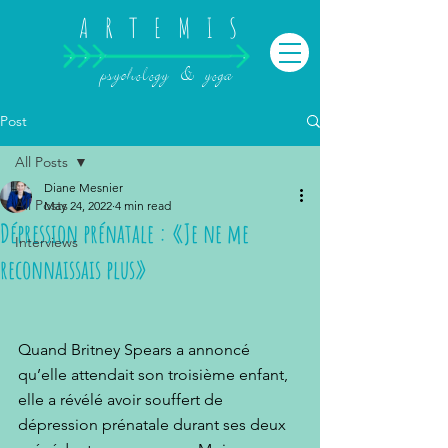
ARTEMIS
psychology & yoga
Post
All Posts
Diane Mesnier
All Posts
May 24, 2022
4 min read
Dépression prénatale : «Je ne me
Interviews
reconnaissais plus»
Quand Britney Spears a annoncé 
qu’elle attendait son troisième enfant, 
elle a révélé avoir souffert de 
dépression prénatale durant ses deux 