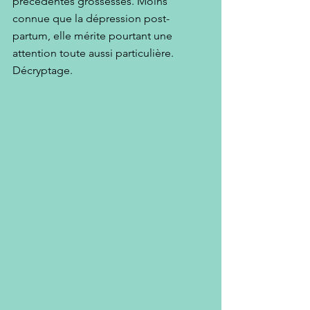
précédentes grossesses. Moins 
connue que la dépression post-
partum, elle mérite pourtant une 
attention toute aussi particulière. 
Décryptage.